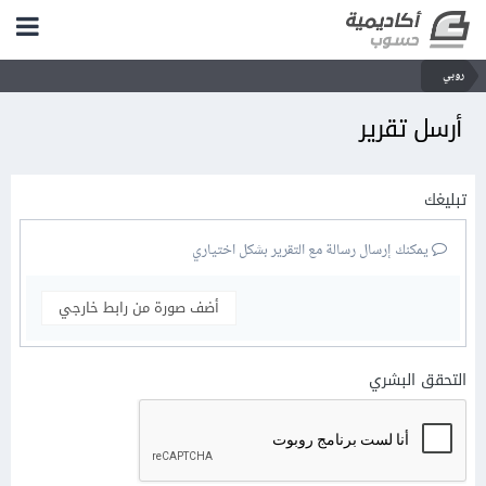
روبي
أرسل تقرير
تبليغك
يمكنك إرسال رسالة مع التقرير بشكل اختياري
أضف صورة من رابط خارجي
التحقق البشري