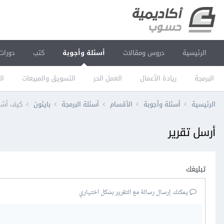
الرئيسية
دروس ومقالات
أسئلة وأجوبة
كتب
دورات
البرمجة
ريادة الأعمال
العمل الحر
التسويق والمبيعات
ال
الرئيسية
أسئلة وأجوبة
الأقسام
أسئلة البرمجة
بايثون
كيف أشغّ
أرسل تقرير
تبليغك
يمكنك إرسال رسالة مع التقرير بشكل اختياري