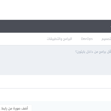
تصميم
DevOps
البرامج والتطبيقات
ل برامج من داخل بايثون؟
أضف صورة من رابط 