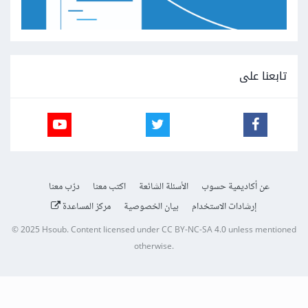
تابعنا على
عن أكاديمية حسوب
الأسئلة الشائعة
اكتب معنا
درّب معنا
إرشادات الاستخدام
بيان الخصوصية
مركز المساعدة
© 2025
Hsoub
.
Content licensed under
CC BY-NC-SA 4.0
unless mentioned
otherwise.