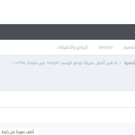
تصميم
DevOps
البرامج والتطبيقات
أمامية
ما هي أفضل طريقة لوضع الوسم <script> في صفحة HTML ؟
أضف صورة من رابط 