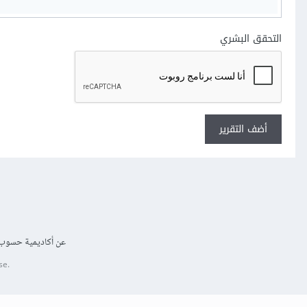
التحقق البشري
أضف التقرير
عن أكاديمية حسوب
se.