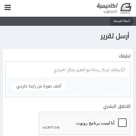
أسئلة البرمجة
أرسل تقرير
تبليغك
يمكنك إرسال رسالة مع التقرير بشكل اختياري
أضف صورة من رابط خارجي
التحقق البشري