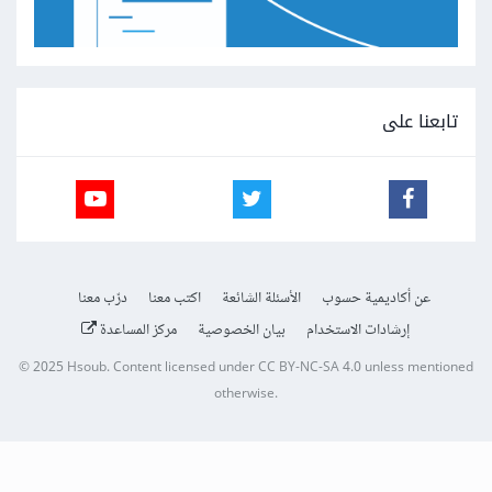
تابعنا على
عن أكاديمية حسوب
الأسئلة الشائعة
اكتب معنا
درّب معنا
إرشادات الاستخدام
بيان الخصوصية
مركز المساعدة
© 2025
Hsoub
.
Content licensed under
CC BY-NC-SA 4.0
unless mentioned
otherwise.