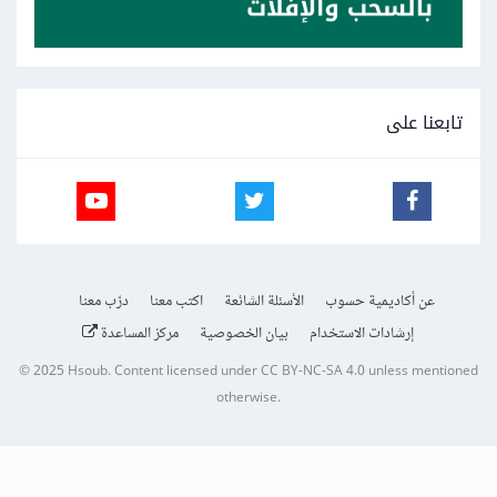
تابعنا على
عن أكاديمية حسوب
الأسئلة الشائعة
اكتب معنا
درّب معنا
إرشادات الاستخدام
بيان الخصوصية
مركز المساعدة
© 2025
Hsoub
.
Content licensed under
CC BY-NC-SA 4.0
unless mentioned
otherwise.