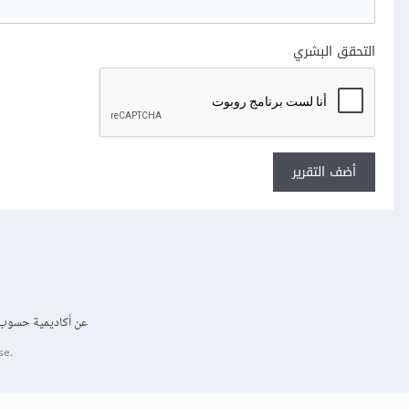
التحقق البشري
أضف التقرير
عن أكاديمية حسوب
se.