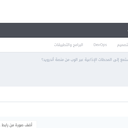
تصميم
DevOps
البرامج والتطبيقات
مع إلى المحطات الإذاعية عبر الوِب من منصة أندرويد؟
أضف صورة من رابط 