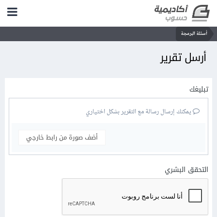
أسئلة البرمجة
أرسل تقرير
تبليغك
يمكنك إرسال رسالة مع التقرير بشكل اختياري
أضف صورة من رابط خارجي
التحقق البشري