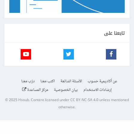
تابعنا على
عن أكاديمية حسوب
الأسئلة الشائعة
اكتب معنا
درّب معنا
إرشادات الاستخدام
بيان الخصوصية
مركز المساعدة
© 2025
Hsoub
.
Content licensed under
CC BY-NC-SA 4.0
unless mentioned
otherwise.