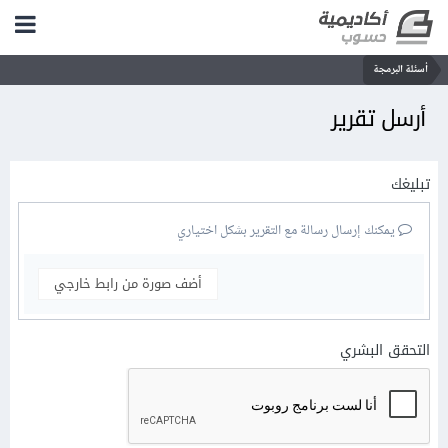
أسئلة البرمجة
أرسل تقرير
تبليغك
يمكنك إرسال رسالة مع التقرير بشكل اختياري
أضف صورة من رابط خارجي
التحقق البشري