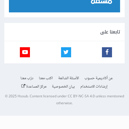
تابعنا على
عن أكاديمية حسوب
الأسئلة الشائعة
اكتب معنا
درّب معنا
إرشادات الاستخدام
بيان الخصوصية
مركز المساعدة
© 2025
Hsoub
.
Content licensed under
CC BY-NC-SA 4.0
unless mentioned
otherwise.