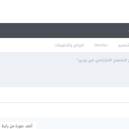
تصميم
DevOps
البرامج والتطبيقات
 المتصفح الافتراضي في روبي؟
أضف صورة من رابط 