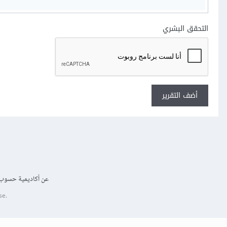
التحقق البشري
أضف التقرير
عن أكاديمية حسوب
se.