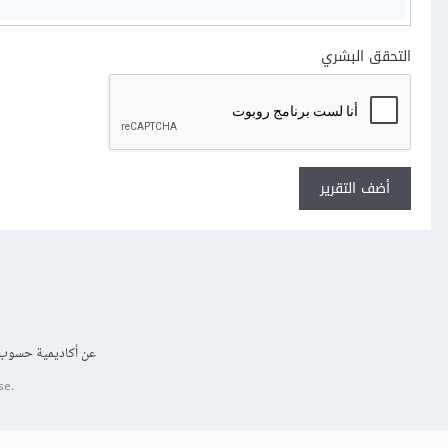
التحقق البشري
أضف التقرير
عن أكاديمية حسوب
se.