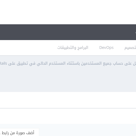
تصميم
DevOps
البرامج والتطبيقات
 على حساب جميع المستخدمين باستثناء المستخدم الحالي في تطبيق على Rails؟
أضف صورة من رابط 