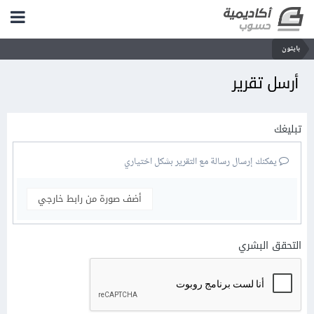
بايثون
أرسل تقرير
تبليغك
يمكنك إرسال رسالة مع التقرير بشكل اختياري
أضف صورة من رابط خارجي
التحقق البشري