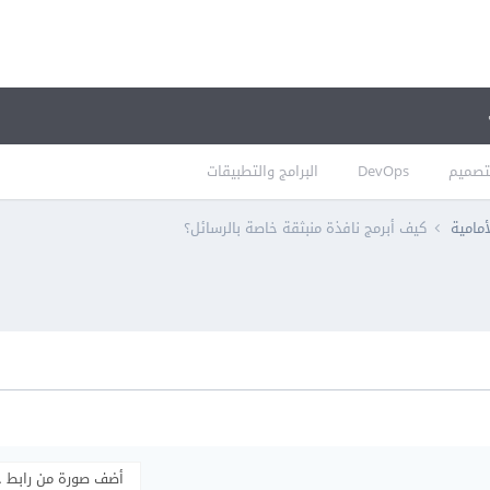
تصميم
DevOps
البرامج والتطبيقات
أمامية
كيف أبرمج نافذة منبثقة خاصة بالرسائل؟
أضف صورة من رابط 