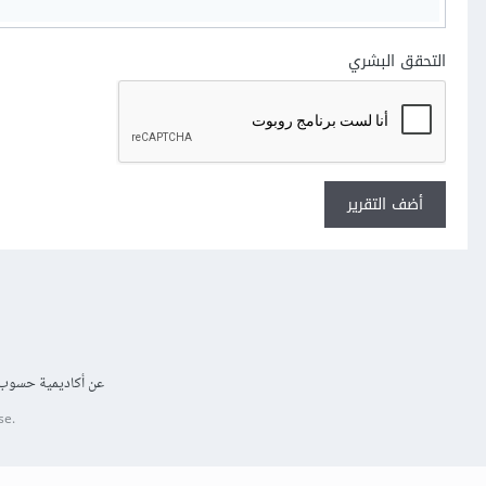
التحقق البشري
أضف التقرير
عن أكاديمية حسوب
se.