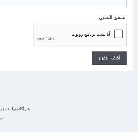
التحقق البشري
أضف التقرير
عن أكاديمية حسوب
se.