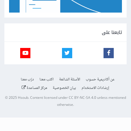
تابعنا على
عن أكاديمية حسوب
الأسئلة الشائعة
اكتب معنا
درّب معنا
إرشادات الاستخدام
بيان الخصوصية
مركز المساعدة
© 2025
Hsoub
.
Content licensed under
CC BY-NC-SA 4.0
unless mentioned
otherwise.