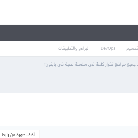
تصميم
DevOps
البرامج والتطبيقات
 جميع مواضع تكرار كلمة في سلسلة نصية في بايثون؟
أضف صورة من رابط 