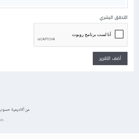
التحقق البشري
أضف التقرير
عن أكاديمية حسوب
se.