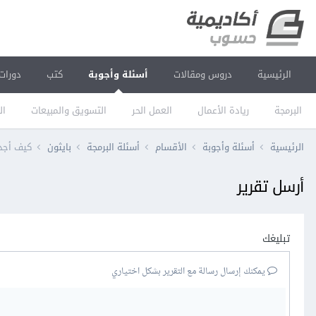
الرئيسية
دروس ومقالات
أسئلة وأجوبة
كتب
دورات
البرمجة
ريادة الأعمال
العمل الحر
التسويق والمبيعات
ال
الرئيسية
أسئلة وأجوبة
الأقسام
أسئلة البرمجة
بايثون
كيف أجد
أرسل تقرير
تبليغك
يمكنك إرسال رسالة مع التقرير بشكل اختياري