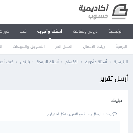
الرئيسية
دروس ومقالات
أسئلة وأجوبة
كتب
دورات
البرمجة
ريادة الأعمال
العمل الحر
التسويق والمبيعات
ال
الرئيسية
أسئلة وأجوبة
الأقسام
أسئلة البرمجة
بايثون
كيف أحسب
أرسل تقرير
تبليغك
يمكنك إرسال رسالة مع التقرير بشكل اختياري