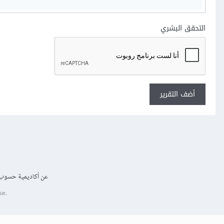
التحقق البشري
أضف التقرير
عن أكاديمية حسوب
se.