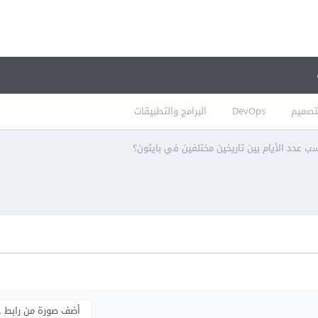
تصميم
DevOps
البرامج والتطبيقات
 عدد الأيام بين تاريخين مختلفين في بايثون؟
أضف صورة من رابط 