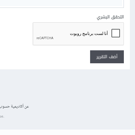
التحقق البشري
أضف التقرير
عن أكاديمية حسوب
se.