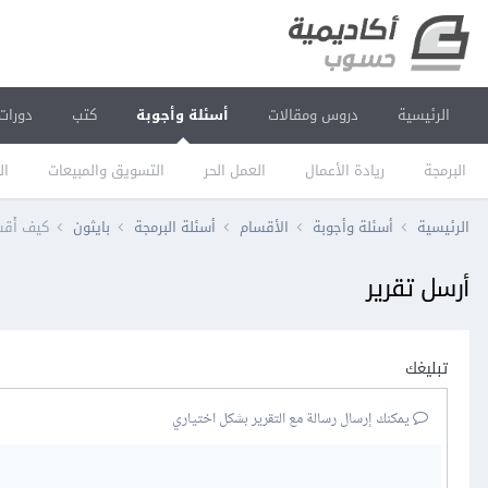
الرئيسية
دروس ومقالات
أسئلة وأجوبة
كتب
دورات
البرمجة
ريادة الأعمال
العمل الحر
التسويق والمبيعات
ال
الرئيسية
أسئلة وأجوبة
الأقسام
أسئلة البرمجة
بايثون
كيف أُقس
أرسل تقرير
تبليغك
يمكنك إرسال رسالة مع التقرير بشكل اختياري