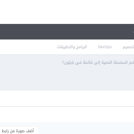
تصميم
DevOps
البرامج والتطبيقات
ّم السلسلة النصية إلى قائمة في بايثون؟
أضف صورة من رابط 