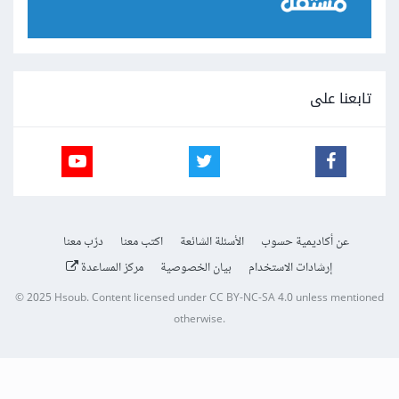
تابعنا على
عن أكاديمية حسوب
الأسئلة الشائعة
اكتب معنا
درّب معنا
إرشادات الاستخدام
بيان الخصوصية
مركز المساعدة
© 2025
Hsoub
.
Content licensed under
CC BY-NC-SA 4.0
unless mentioned
otherwise.