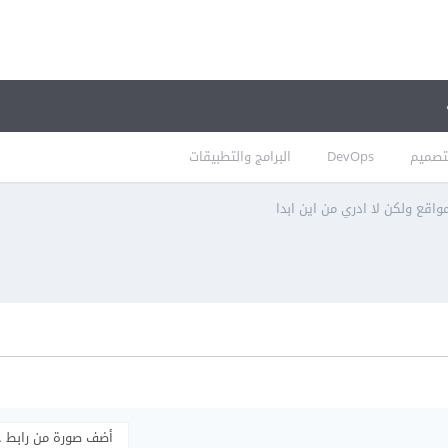
تصميم
DevOps
البرامج والتطبيقات
اقع ولكن لا ادري من اين ابدا
أضف صورة من رابط 