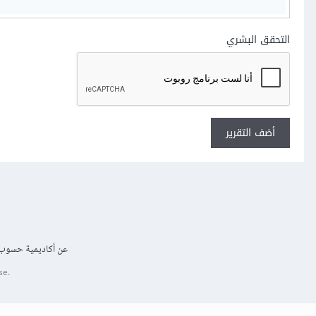
التحقق البشري
أضف التقرير
عن أكاديمية حسوب
se.