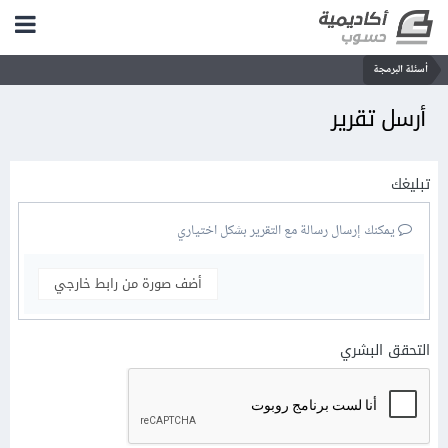
أسئلة البرمجة
أرسل تقرير
تبليغك
يمكنك إرسال رسالة مع التقرير بشكل اختياري
أضف صورة من رابط خارجي
التحقق البشري