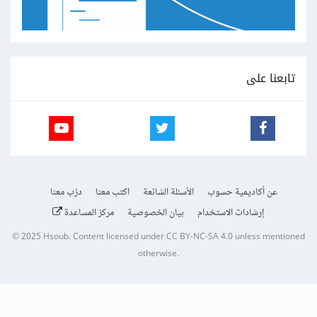
تابعنا على
عن أكاديمية حسوب
الأسئلة الشائعة
اكتب معنا
درّب معنا
إرشادات الاستخدام
بيان الخصوصية
مركز المساعدة
© 2025
Hsoub
.
Content licensed under
CC BY-NC-SA 4.0
unless mentioned
otherwise.