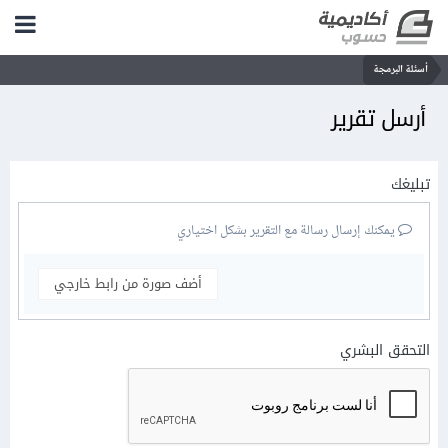
أسئلة البرمجة
أرسل تقرير
تبليغك
يمكنك إرسال رسالة مع التقرير بشكل اختياري
أضف صورة من رابط خارجي
التحقق البشري