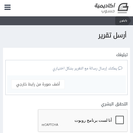
بايثون
أرسل تقرير
تبليغك
يمكنك إرسال رسالة مع التقرير بشكل اختياري
أضف صورة من رابط خارجي
التحقق البشري