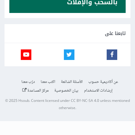
تابعنا على
عن أكاديمية حسوب
الأسئلة الشائعة
اكتب معنا
درّب معنا
إرشادات الاستخدام
بيان الخصوصية
مركز المساعدة
© 2025
Hsoub
.
Content licensed under
CC BY-NC-SA 4.0
unless mentioned
otherwise.