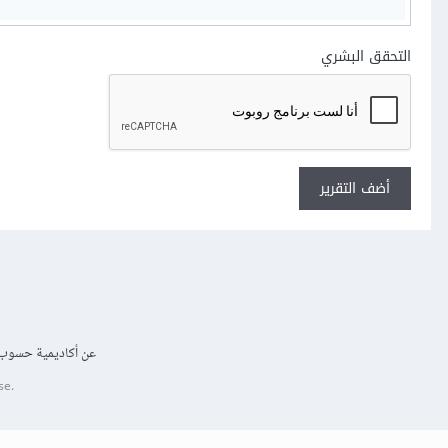
التحقق البشري
أضف التقرير
عن أكاديمية حسوب
se.