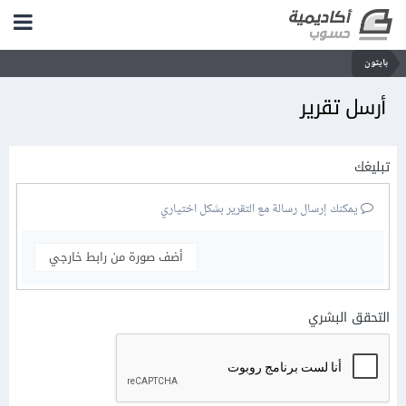
بايثون
أرسل تقرير
تبليغك
يمكنك إرسال رسالة مع التقرير بشكل اختياري
أضف صورة من رابط خارجي
التحقق البشري