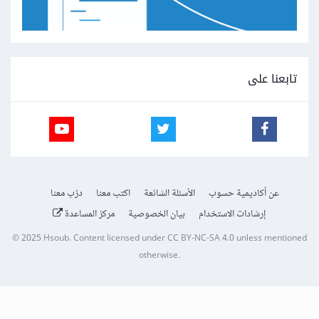
تابعنا على
عن أكاديمية حسوب
الأسئلة الشائعة
اكتب معنا
درّب معنا
إرشادات الاستخدام
بيان الخصوصية
مركز المساعدة
© 2025
Hsoub
.
Content licensed under
CC BY-NC-SA 4.0
unless mentioned
otherwise.