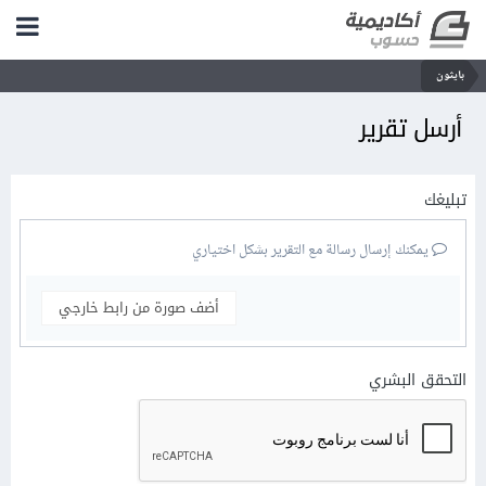
بايثون
أرسل تقرير
تبليغك
يمكنك إرسال رسالة مع التقرير بشكل اختياري
أضف صورة من رابط خارجي
التحقق البشري