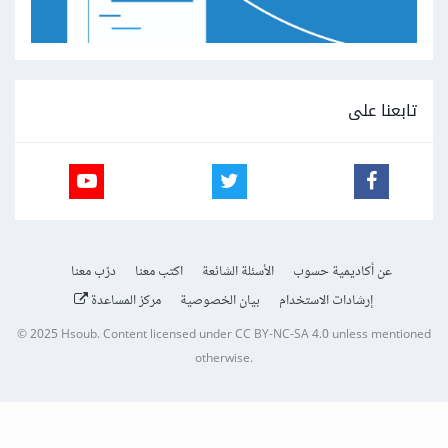
تابعنا على
عن أكاديمية حسوب
الأسئلة الشائعة
اكتب معنا
درّب معنا
إرشادات الاستخدام
بيان الخصوصية
مركز المساعدة
© 2025
Hsoub
.
Content licensed under
CC BY-NC-SA 4.0
unless mentioned
otherwise.