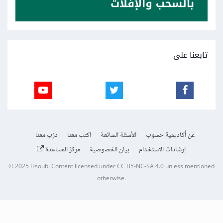
تابعنا على
عن أكاديمية حسوب
الأسئلة الشائعة
اكتب معنا
درّب معنا
إرشادات الاستخدام
بيان الخصوصية
مركز المساعدة
© 2025
Hsoub
.
Content licensed under
CC BY-NC-SA 4.0
unless mentioned
otherwise.