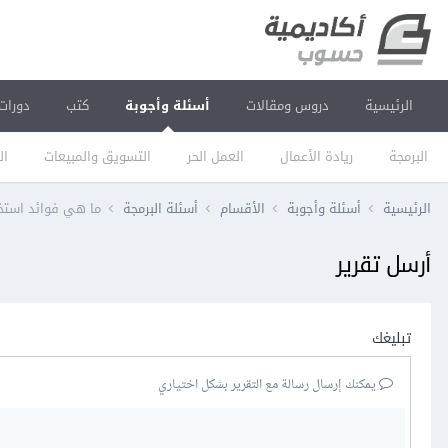
الرئيسية
دروس ومقالات
أسئلة وأجوبة
كتب
دورات
البرمجة
ريادة الأعمال
العمل الحر
التسويق والمبيعات
ال
الرئيسية
أسئلة وأجوبة
الأقسام
أسئلة البرمجة
ما هي فوائد استخدام Grid و Gap في CSS؟ وكيف يتم استخدامهما لتحسين ت
أرسل تقرير
تبليغك
يمكنك إرسال رسالة مع التقرير بشكل اختياري