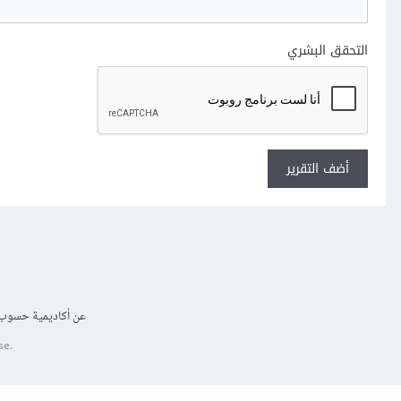
التحقق البشري
أضف التقرير
عن أكاديمية حسوب
se.