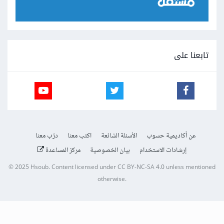
تابعنا على
عن أكاديمية حسوب
الأسئلة الشائعة
اكتب معنا
درّب معنا
إرشادات الاستخدام
بيان الخصوصية
مركز المساعدة
© 2025
Hsoub
.
Content licensed under
CC BY-NC-SA 4.0
unless mentioned
otherwise.