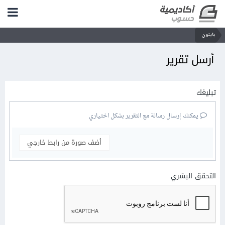
بايثون
أرسل تقرير
تبليغك
يمكنك إرسال رسالة مع التقرير بشكل اختياري
أضف صورة من رابط خارجي
التحقق البشري