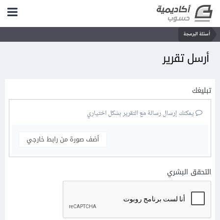
أسئلة البرمجة
أرسل تقرير
تبليغك
يمكنك إرسال رسالة مع التقرير بشكل اختياري
أضف صورة من رابط خارجي
التحقق البشري