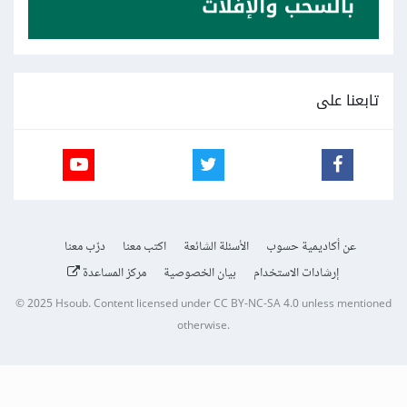
تابعنا على
عن أكاديمية حسوب
الأسئلة الشائعة
اكتب معنا
درّب معنا
إرشادات الاستخدام
بيان الخصوصية
مركز المساعدة
© 2025
Hsoub
.
Content licensed under
CC BY-NC-SA 4.0
unless mentioned
otherwise.