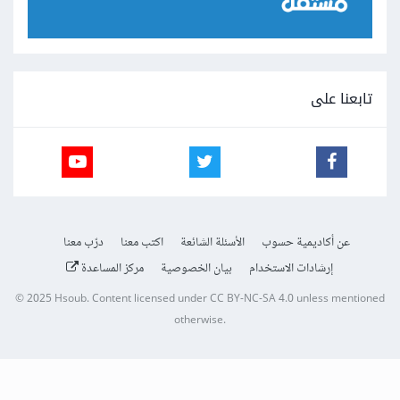
تابعنا على
عن أكاديمية حسوب
الأسئلة الشائعة
اكتب معنا
درّب معنا
إرشادات الاستخدام
بيان الخصوصية
مركز المساعدة
© 2025
Hsoub
.
Content licensed under
CC BY-NC-SA 4.0
unless mentioned
otherwise.