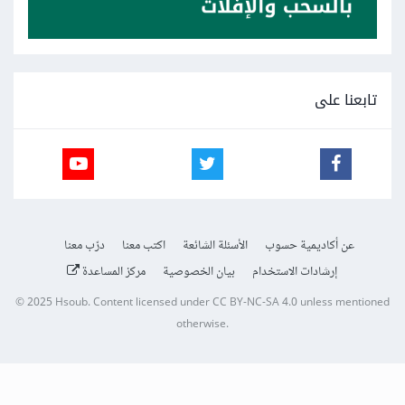
تابعنا على
عن أكاديمية حسوب
الأسئلة الشائعة
اكتب معنا
درّب معنا
إرشادات الاستخدام
بيان الخصوصية
مركز المساعدة
© 2025
Hsoub
.
Content licensed under
CC BY-NC-SA 4.0
unless mentioned
otherwise.