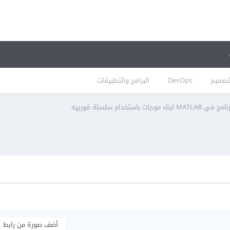
تصميم
DevOps
البرامج والتطبيقات
لبناء موجات باستخدام سلسلة فورييه
أضف صورة من رابط 