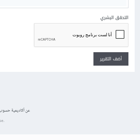
التحقق البشري
أضف التقرير
عن أكاديمية حسوب
se.