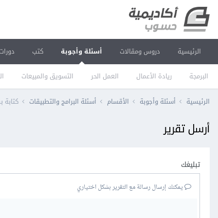
الرئيسية
دروس ومقالات
أسئلة وأجوبة
كتب
دورات
البرمجة
ريادة الأعمال
العمل الحر
التسويق والمبيعات
ال
الرئيسية
أسئلة وأجوبة
الأقسام
أسئلة البرامج والتطبيقات
كتابة برنامج في MATLAB 
أرسل تقرير
تبليغك
يمكنك إرسال رسالة مع التقرير بشكل اختياري