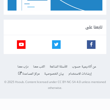
تابعنا على
عن أكاديمية حسوب
الأسئلة الشائعة
اكتب معنا
درّب معنا
إرشادات الاستخدام
بيان الخصوصية
مركز المساعدة
© 2025
Hsoub
.
Content licensed under
CC BY-NC-SA 4.0
unless mentioned
otherwise.