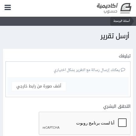
أسئلة البرمجة
أرسل تقرير
تبليغك
يمكنك إرسال رسالة مع التقرير بشكل اختياري
أضف صورة من رابط خارجي
التحقق البشري