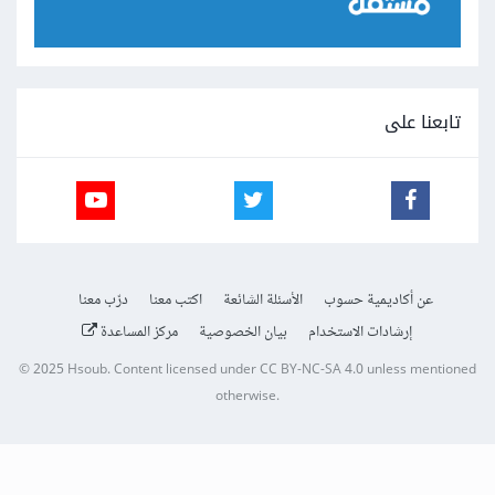
تابعنا على
عن أكاديمية حسوب
الأسئلة الشائعة
اكتب معنا
درّب معنا
إرشادات الاستخدام
بيان الخصوصية
مركز المساعدة
© 2025
Hsoub
.
Content licensed under
CC BY-NC-SA 4.0
unless mentioned
otherwise.