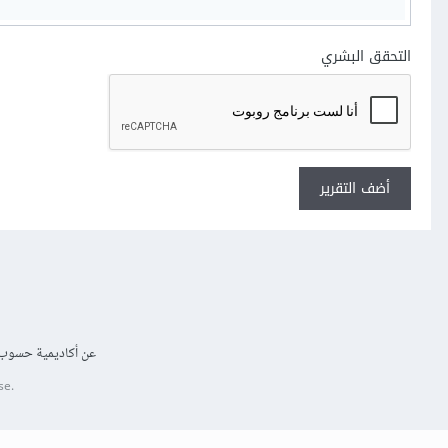
التحقق البشري
أضف التقرير
عن أكاديمية حسوب
se.