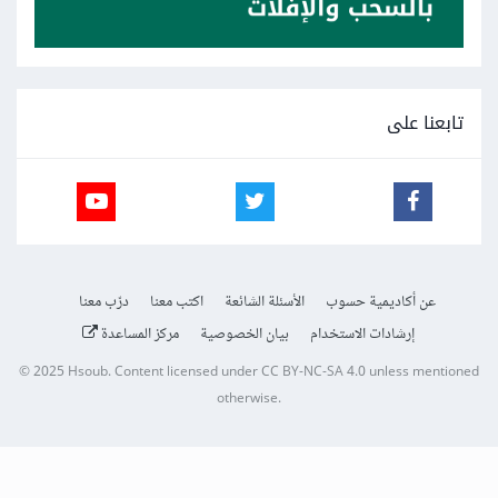
تابعنا على
عن أكاديمية حسوب
الأسئلة الشائعة
اكتب معنا
درّب معنا
إرشادات الاستخدام
بيان الخصوصية
مركز المساعدة
© 2025
Hsoub
.
Content licensed under
CC BY-NC-SA 4.0
unless mentioned
otherwise.