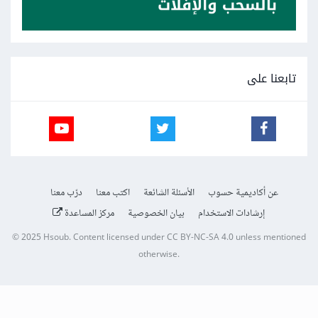
تابعنا على
عن أكاديمية حسوب
الأسئلة الشائعة
اكتب معنا
درّب معنا
إرشادات الاستخدام
بيان الخصوصية
مركز المساعدة
© 2025
Hsoub
.
Content licensed under
CC BY-NC-SA 4.0
unless mentioned
otherwise.