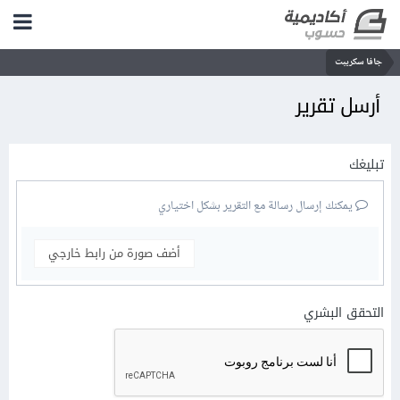
جافا سكريبت
أرسل تقرير
تبليغك
يمكنك إرسال رسالة مع التقرير بشكل اختياري
أضف صورة من رابط خارجي
التحقق البشري