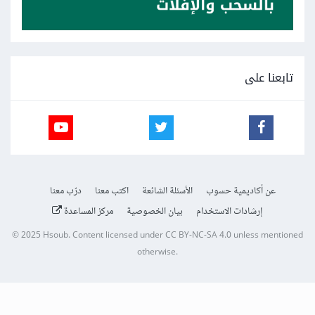
تابعنا على
عن أكاديمية حسوب
الأسئلة الشائعة
اكتب معنا
درّب معنا
إرشادات الاستخدام
بيان الخصوصية
مركز المساعدة
© 2025
Hsoub
.
Content licensed under
CC BY-NC-SA 4.0
unless mentioned
otherwise.