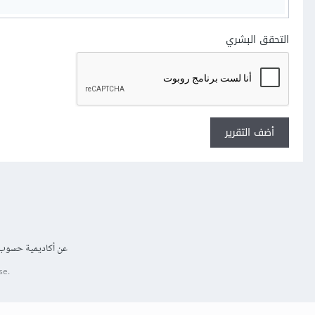
التحقق البشري
أضف التقرير
عن أكاديمية حسوب
se.