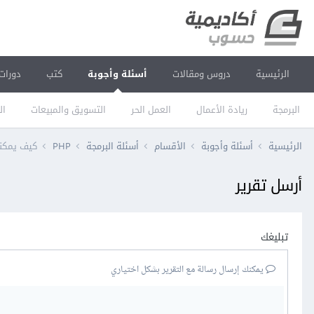
الرئيسية
دروس ومقالات
أسئلة وأجوبة
كتب
دورات
البرمجة
ريادة الأعمال
العمل الحر
التسويق والمبيعات
ال
الرئيسية
أسئلة وأجوبة
الأقسام
أسئلة البرمجة
PHP
كيف يمكنني استخدام a
أرسل تقرير
تبليغك
يمكنك إرسال رسالة مع التقرير بشكل اختياري