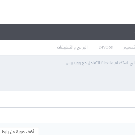
تصميم
DevOps
البرامج والتطبيقات
filezill للتعامل مع ووردبرس
أضف صورة من رابط 