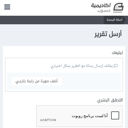
أسئلة البرمجة
أرسل تقرير
تبليغك
يمكنك إرسال رسالة مع التقرير بشكل اختياري
أضف صورة من رابط خارجي
التحقق البشري