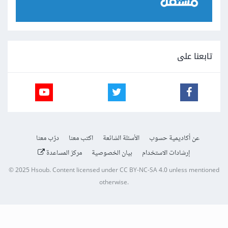
تابعنا على
عن أكاديمية حسوب
الأسئلة الشائعة
اكتب معنا
درّب معنا
إرشادات الاستخدام
بيان الخصوصية
مركز المساعدة
© 2025
Hsoub
.
Content licensed under
CC BY-NC-SA 4.0
unless mentioned
otherwise.