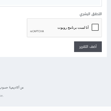
التحقق البشري
أضف التقرير
عن أكاديمية حسوب
se.