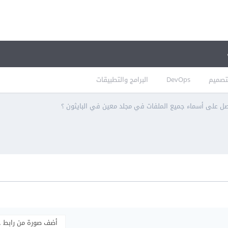
تصميم
DevOps
البرامج والتطبيقات
ل على أسماء جميع الملفات في مجلد معين في البايثون ؟
أضف صورة من رابط 