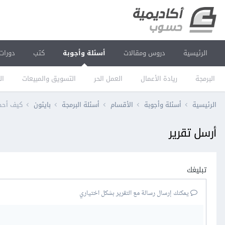
الرئيسية
دروس ومقالات
أسئلة وأجوبة
كتب
دورات
البرمجة
ريادة الأعمال
العمل الحر
التسويق والمبيعات
ال
الرئيسية
أسئلة وأجوبة
الأقسام
أسئلة البرمجة
بايثون
كيف أحص
أرسل تقرير
تبليغك
يمكنك إرسال رسالة مع التقرير بشكل اختياري