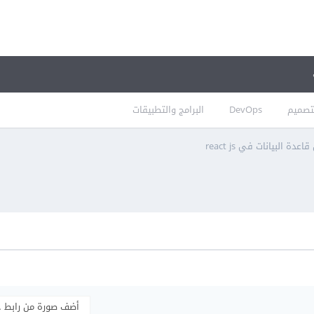
تصميم
DevOps
البرامج والتطبيقات
ة البيانات في react js
أضف صورة من رابط 