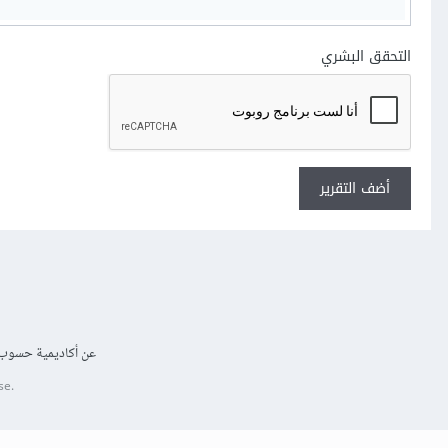
التحقق البشري
أضف التقرير
عن أكاديمية حسوب
se.