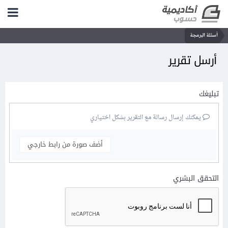
أسئلة البرمجة
أرسل تقرير
تبليغك
يمكنك إرسال رسالة مع التقرير بشكل اختياري
أضف صورة من رابط خارجي
التحقق البشري