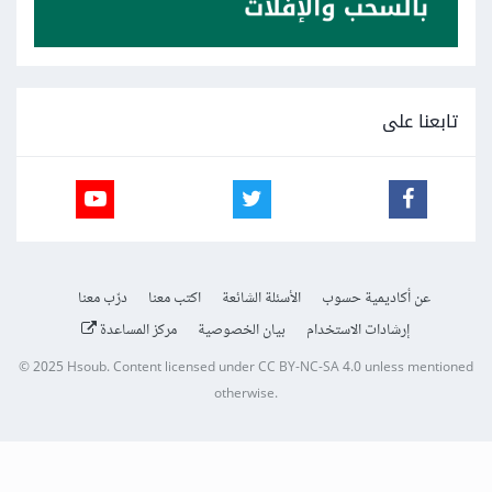
تابعنا على
عن أكاديمية حسوب
الأسئلة الشائعة
اكتب معنا
درّب معنا
إرشادات الاستخدام
بيان الخصوصية
مركز المساعدة
© 2025
Hsoub
.
Content licensed under
CC BY-NC-SA 4.0
unless mentioned
otherwise.