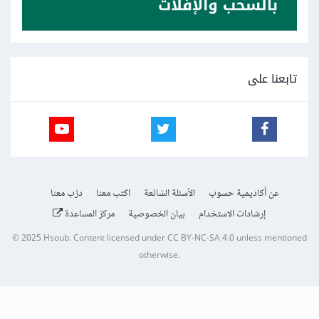
تابعنا على
عن أكاديمية حسوب
الأسئلة الشائعة
اكتب معنا
درّب معنا
إرشادات الاستخدام
بيان الخصوصية
مركز المساعدة
© 2025
Hsoub
.
Content licensed under
CC BY-NC-SA 4.0
unless mentioned
otherwise.