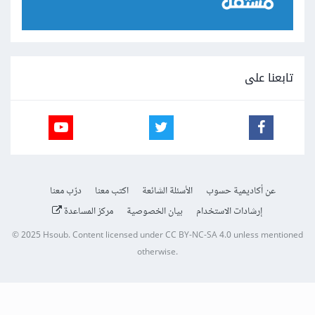
تابعنا على
عن أكاديمية حسوب
الأسئلة الشائعة
اكتب معنا
درّب معنا
إرشادات الاستخدام
بيان الخصوصية
مركز المساعدة
© 2025
Hsoub
.
Content licensed under
CC BY-NC-SA 4.0
unless mentioned
otherwise.