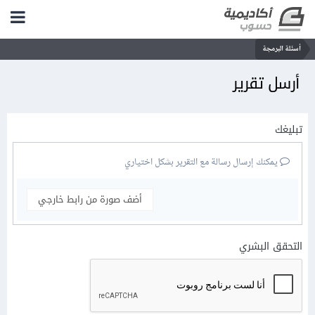
أسئلة البرمجة
أرسل تقرير
تبليغك
يمكنك إرسال رسالة مع التقرير بشكل اختياري
أضف صورة من رابط خارجي
التحقق البشري