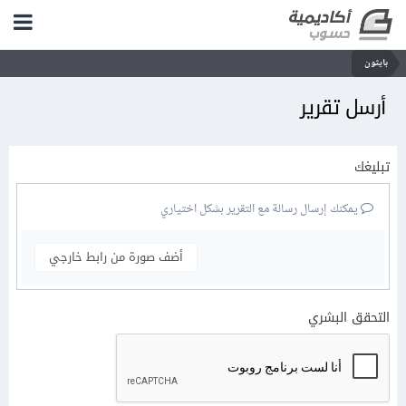
بايثون
أرسل تقرير
تبليغك
يمكنك إرسال رسالة مع التقرير بشكل اختياري
أضف صورة من رابط خارجي
التحقق البشري