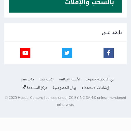
تابعنا على
عن أكاديمية حسوب
الأسئلة الشائعة
اكتب معنا
درّب معنا
إرشادات الاستخدام
بيان الخصوصية
مركز المساعدة
© 2025
Hsoub
.
Content licensed under
CC BY-NC-SA 4.0
unless mentioned
otherwise.