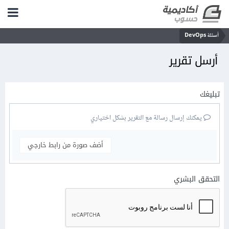
أسئلة DevOps
أرسل تقرير
تبليغك
يمكنك إرسال رسالة مع التقرير بشكل اختياري
أضف صورة من رابط خارجي
التحقق البشري