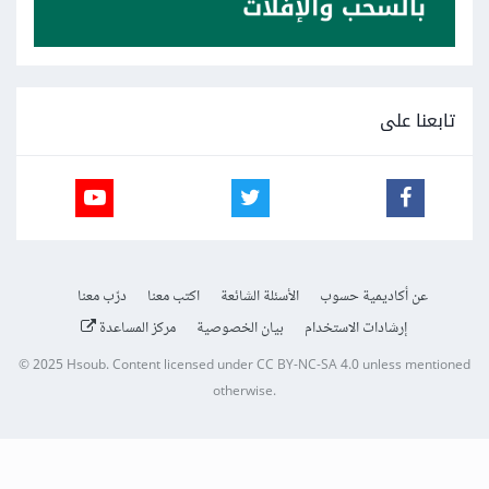
تابعنا على
عن أكاديمية حسوب
الأسئلة الشائعة
اكتب معنا
درّب معنا
إرشادات الاستخدام
بيان الخصوصية
مركز المساعدة
© 2025
Hsoub
.
Content licensed under
CC BY-NC-SA 4.0
unless mentioned
otherwise.